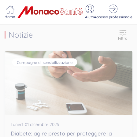
Portail MonacoSante
Pannello di gestione dei cookie
Home
Aiuto
Accesso professionale
Notizie
Filtra
Campagne di sensibilizzazione
Lunedì 01 dicembre 2025
Diabete: agire presto per proteggere la