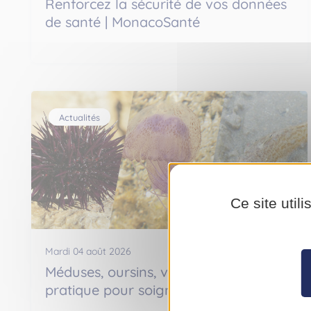
Renforcez la sécurité de vos données
de santé | MonacoSanté
Actualités
Ce site util
Mardi 04 août 2026
Méduses, oursins, vives : petit guide
pratique pour soigner les blessures