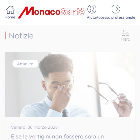
Portail MonacoSante
Pannello di gestione dei cookie
Home
Aiuto
Accesso professionale
Notizie
Filtra
Attualità
Venerdì 06 marzo 2026
E se le vertigini non fossero solo un