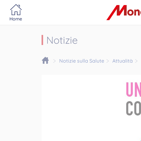
Portail MonacoSante
Pannello di gestione dei cookie
Home
Notizie
Notizie sulla Salute
Attualità