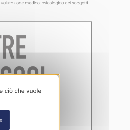
a valutazione medico-psicologica dei soggetti
re ciò che vuole
re