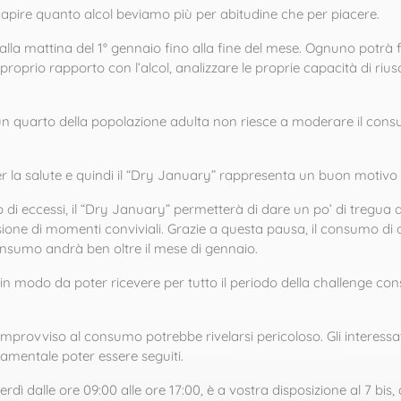
a capire quanto alcol beviamo più per abitudine che per piacere.
la mattina del 1° gennaio fino alla fine del mese. Ognuno potrà fi
proprio rapporto con l’alcol, analizzare le proprie capacità di riusc
un quarto della popolazione adulta non riesce a moderare il consu
per la salute e quindi il “Dry January” rappresenta un buon motivo
mo di eccessi, il “Dry January” permetterà di dare un po’ di tregu
one di momenti conviviali. Grazie a questa pausa, il consumo di a
onsumo andrà ben oltre il mese di gennaio.
in modo da poter ricevere per tutto il periodo della challenge cons
 improvviso al consumo potrebbe rivelarsi pericoloso. Gli interess
amentale poter essere seguiti.
rdì dalle ore 09:00 alle ore 17:00, è a vostra disposizione al 7 bis