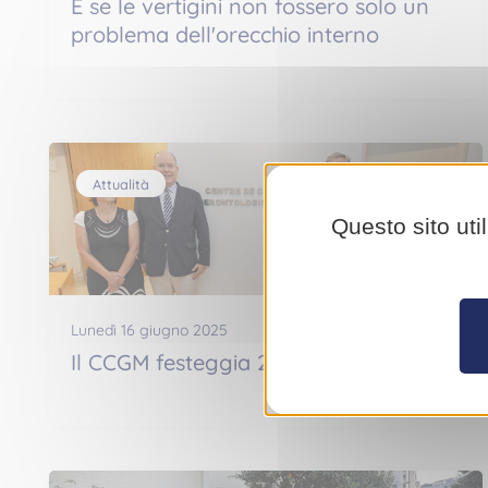
E se le vertigini non fossero solo un
problema dell'orecchio interno
Attualità
Questo sito uti
Lunedì 16 giugno 2025
Il CCGM festeggia 20 anni