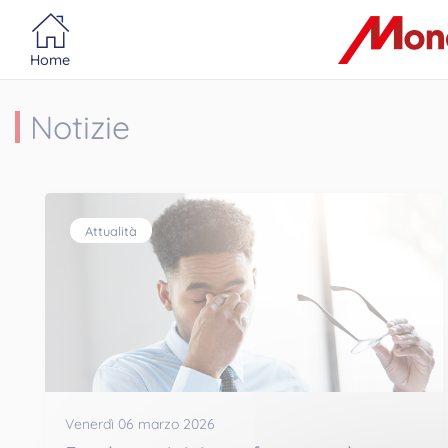
Portail MonacoSante
Pannello di gestione dei cookie
Home
Notizie
Attualità
Venerdì 06 marzo 2026