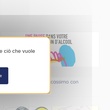
Attualità
re ciò che vuole
Giovedì 02 gennaio 2025
re
E se a gennaio staccassimo con
l’alcol?