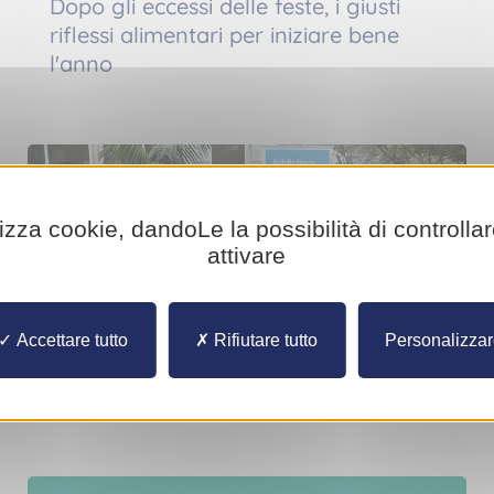
Dopo gli eccessi delle feste, i giusti
riflessi alimentari per iniziare bene
l'anno
Attualità
lizza cookie, dandoLe la possibilità di controlla
attivare
Lunedì 16 giugno 2025
Accettare tutto
Rifiutare tutto
Personalizza
Visita ufficiale del CSAPAM