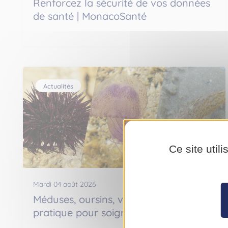
Renforcez la sécurité de vos données
de santé | MonacoSanté
Actualités
Ce site util
Mardi 04 août 2026
Méduses, oursins, vives : petit guide
pratique pour soigner les blessures