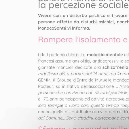
la percezione sociale
Vivere con un disturbo psichico e trovare 
persone affette da disturbi psichici, nonc
MonacoSanté vi informa.
Rompere l'isolamento e f
I dati parlano chiaro. La
malattia mentale
e 
francesi assume ansiolitici, antidepressivi e s
giornate mondiali dedicate alla
schizofrenia
manifesta già a partire dai 14 anni, ma la ma
GEMM, il Groupe d'Entraide Mutuelle Monégasq
Pasteur, su iniziativa dell’associazione D’
persone che convivono con disturbi psichici»
,
e i 70 anni partecipano ad attività ricreative
loro famiglie o i loro cari, questo tempo r
anche quello di contribuire alla vita della città
dal Comune... Sono cittadini, partecipano come t