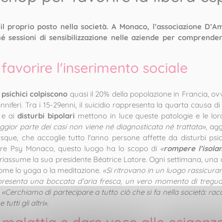
il proprio posto nella società. A Monaco, l’associazione D’
hé sessioni di sensibilizzazione nelle aziende per comprende
avorire l'inserimento sociale
i
psichici colpiscono
quasi il 20% della popolazione in Francia, ovve
onniferi. Tra i 15-29enni, il suicidio rappresenta la quarta causa
e ai
disturbi bipolari
mettono in luce queste patologie e le lo
ggior parte dei casi non viene né diagnosticata né trattata»
, ag
ue, che accoglie tutto l'anno persone affette da disturbi psich
Amore Psy Monaco, questo luogo ha lo scopo di
«
rompere l’isola
 riassume la sua presidente Béatrice Latore. Ogni settimana, una 
 come lo yoga o la meditazione.
«Si ritrovano in un luogo rassicuran
appresenta una boccata d’aria fresca, un vero momento di tregu
.
«Cerchiamo di partecipare a tutto ciò che si fa nella società: raccol
utti gli altri».