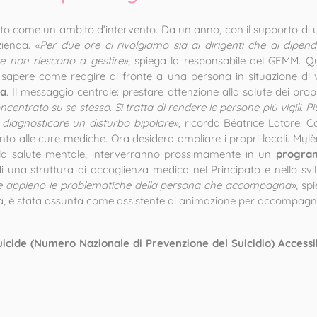
ato come un ambito d’intervento. Da un anno, con il supporto di
azienda.
«Per due ore ci rivolgiamo sia ai dirigenti che ai dipende
che non riescono a gestire»
, spiega la responsabile del GEMM. Q
 sapere come reagire di fronte a una persona in situazione di 
ca
. Il messaggio centrale: prestare attenzione alla salute dei propr
entrato su se stesso. Si tratta di rendere le persone più vigili. Più 
 diagnosticare un disturbo bipolare»
, ricorda Béatrice Latore. C
 alle cure mediche. Ora desidera ampliare i propri locali. Myl
ella salute mentale, interverranno prossimamente in un
progra
di una struttura di accoglienza medica nel Principato e nello sv
nde appieno le problematiche della persona che accompagna»
, sp
zata, è stata assunta come assistente di animazione per accompa
g
icide (Numero Nazionale di Prevenzione del Suicidio) Accessib