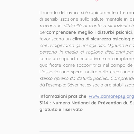
Il mondo del lavoro si è rapidamente afferm
di sensibilizzazione sulla salute mentale in 
trovano in difficoltà di fronte a situazioni 
per
comprendere meglio i disturbi psichici
,
favoriscano un
clima di sicurezza psicologi
che rivolgevamo gli uni agli altri. Ognuno è conc
persona. In media, ci vogliono dieci anni per
come un supporto educativo e un complemento
qualificate come soccorritrici nel campo d
L’associazione spera inoltre nella creazione 
stesso ripreso da disturbi psichici. Compre
dà l’esempio: Séverine, ex socia ora stabiliz
Informazioni pratiche:
www.damorepsy.or
3114 : Numéro National de Prévention du Su
gratuito e riservato