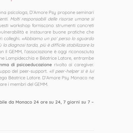
 una psicologa, D’Amore Psy propone seminari
nti. Molti responsabili delle risorse umane si
uesti workshop forniscono strumenti concreti
vulnerabilità e instaurare buone pratiche che
i colleghi.
«Abbiamo un po’ perso lo sguardo
la diagnosi tarda, più è difficile stabilizzare la
on il GEMM, l’associazione è oggi riconosciuta
ène Lampidecchia e Béatrice Latore, entrambe
mma di psicoeducazione
rivolto ai caregiver.
iluppo del peer-support.
«Il peer-helper si è lui
iega Béatrice Latore. D’Amore Psy Monaco ne
gnare i membri del GEMM.
ile da Monaco 24 ore su 24, 7 giorni su 7 –