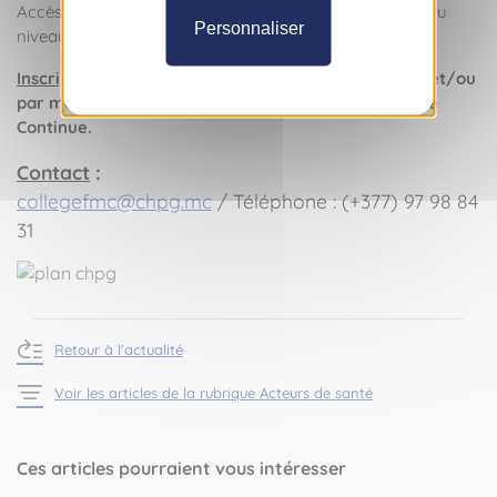
Accès: Sortir du parking par la rampe d’accès voiture au
Personnaliser
niveau B - l’amphithéâtre est à 20m sur la droite
Inscription gratuite mais obligatoire
par téléphone et/ou
par mail auprès du Collège de la Formation Médicale
Continue.
Contact
:
collegefmc@chpg.mc
/ Téléphone : (+377) 97 98 84
31
Retour à l'actualité
Voir les articles de la rubrique Acteurs de santé
Ces articles pourraient vous intéresser