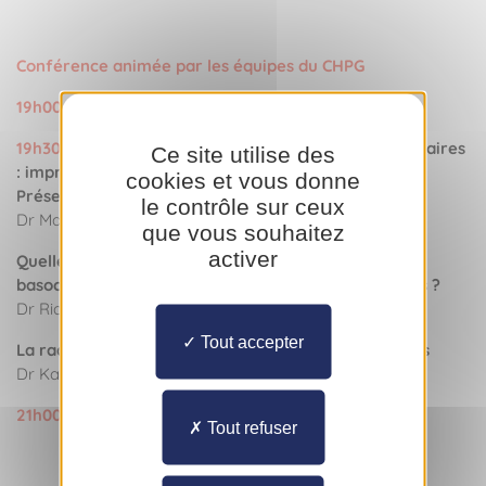
Conférence animée par les équipes du CHPG
19h00 - Accueil & buffet
19h30
- Les carcinomes basocellulaires et spinocellulaires
Ce site utilise des
: imprégnation iconographique
cookies et vous donne
Présentation du Skin Tumor Center
le contrôle sur ceux
Dr Marine CAVALIE-MEIFFREN – Dermatologue
que vous souhaitez
activer
Quelles marges chirurgicales pour les carcinomes
basocellulaires et carcinomes épidermoïdes cutanés ?
Dr Riadh BERGUIGA – Chirurgien ORL
Tout accepter
La radiothérapie de contact : principes et indications
Dr Karine BENEZERY-SANNA - Radiothérapeute
21h00 - Fin de la conférence
Tout refuser