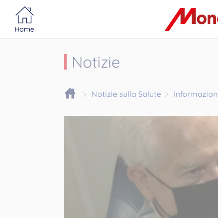
Portail MonacoSante
Pannello di gestione dei cookie
Home
Notizie
Notizie sulla Salute
Informazioni