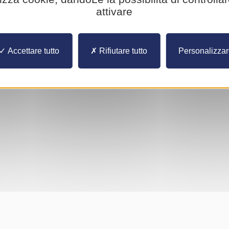
YouTube è disattivato.
Autorizzare
attivare
Accettare tutto
Rifiutare tutto
Personalizza