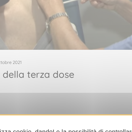
ttobre 2021
 della terza dose
sta da circa due mesi. Si rivolge ad una popolazione specifica, qu
lizza cookie, dandoLe la possibilità di controlla