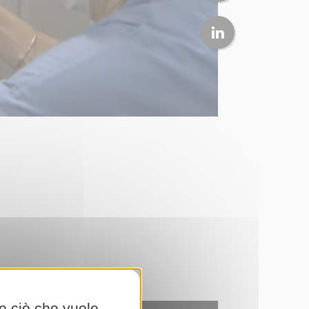
ale?
re ciò che vuole