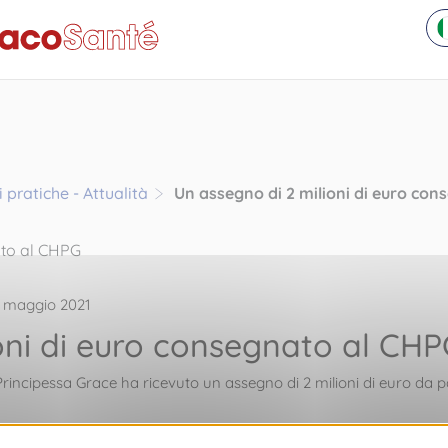
 pratiche - Attualità
Un assegno di 2 milioni di euro co
5 maggio 2021
oni di euro consegnato al CH
rincipessa Grace ha ricevuto un assegno di 2 milioni di euro da p
propri nomi che i coniugi hanno voluto effettuare tale consistente 