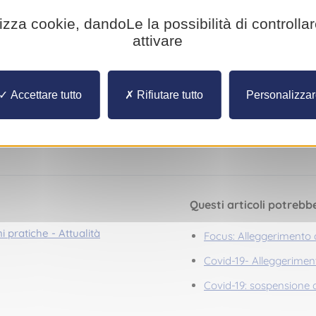
lizza cookie, dandoLe la possibilità di controlla
a permesso di poter apprezzare al loro giusto valore l’organizzazion
o che abbiamo deciso di fare una donazione così meritata”, hanno
attivare
Direttrice del CHPG, la loro donazione permetterà di acquistare u
zione magnetica transcranica per Psichiatria e un sistema di moni
Accettare tutto
Rifiutare tutto
Personalizza
 per le cure palliative e per la qualità della vita sul posto di lavoro.
Questi articoli potrebb
i pratiche - Attualità
Focus: Alleggerimento 
Covid-19- Alleggeriment
Covid-19: sospensione 