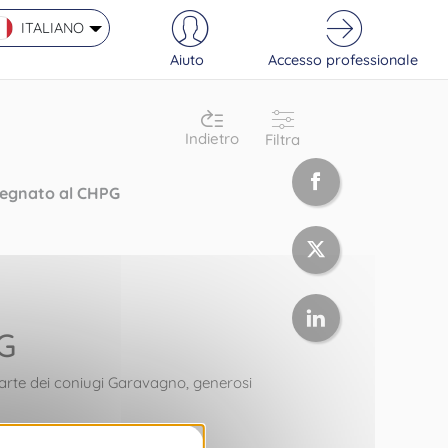
ITALIANO
Aiuto
Accesso professionale
Indietro
Filtra
nsegnato al CHPG
PG
arte dei coniugi
Garavagno
, generosi
dono e ringraziare l’ospedale.