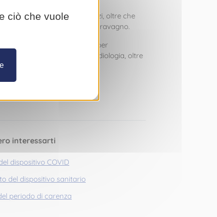
re ciò che vuole
e e l’efficacia dei vari Servizi, oltre che
 sottolineato
Angela
e
Jean Garavagno
.
n sistema di neuronavigazione per
toraggio emodinamico per Cardiologia, oltre
re
ero interessarti
del dispositivo COVID
o del dispositivo sanitario
del periodo di carenza