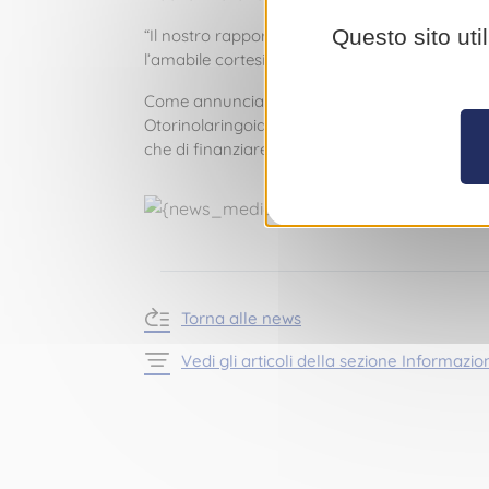
Questo sito uti
“Il nostro rapporto pluriennale con il CHPG ci h
l’amabile cortesia del personale. È per quest
Come annunciato da
Benoîte de Sevelinges
, 
Otorinolaringoiatria, un robot per la stimola
che di finanziare progetti per la ricerca clinica,
Torna alle news
Vedi gli articoli della sezione Informazion