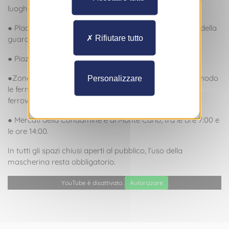
luoghi:
● Place du Palais tra le ore 11:00 e le ore 12:30 (cambio della
Rifiutare tutto
guardia);
● Piazzale del centro commerciale di Fontvieille;
●Zone di accesso ai trasporti in comune, in particolar modo
Personalizzare
le fermate degli autobus e le banchine della stazione
ferroviaria;
● Mercati della Condamine e di Monte Carlo, tra le ore 7:00 e
le ore 14:00.
In tutti gli spazi chiusi aperti al pubblico, l’uso della
mascherina resta obbligatorio.
YouTube è disattivato.
Autorizzare