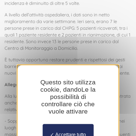
incidenza è diminuito di oltre 5 volte.
A livello dell’attività ospedaliera, i dati sono in netto
miglioramento da varie settimane. Ieri sera, erano 7 le
persone prese in carico dal CHPG: 5 pazienti ricoverati, tra i
quali 1 paziente residente e 2 pazienti in rianimazione, di cui 1
residente. Sono invece 13 le persone prese in carico dal
Centro di Monitoraggio a Domicilio.
È tuttavia opportuno restare prudenti e rispettosi dei gesti
barriera, poiché il virus rimane attivo, come attestato dai
nuovi casi positivi al Covid-19 rilevati quasi quotidianamente.
Questo sito utilizza
Alleggerimento dell’obbligo di uso della mascherina
cookie, dandoLe la
possibilità di
Alla luce della situazione sanitaria più favorevole, riscontrata
anche nelle zone limitrofe, dal 12 ottobre, le disposizioni
controllare ciò che
relative all’uso della mascherina si fanno più elastiche.
vuole attivare
- Soppressione dell’obbligo di indossare la mascherina nei
luoghi pubblici all’aperto, salvo in caso di situazioni con
massiccia presenza di persone. Sono quindi inclusi i seguenti
Accettare tutto