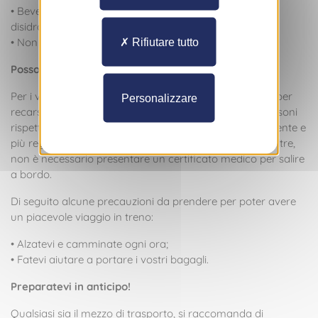
• Bevete regolarmente dell’acqua per evitare la
disidratazione;
• Non portate bagagli troppo pesanti
Rifiutare tutto
Posso prendere il treno incinta?
Per i viaggi di 3-4 ore, il treno resta la migliore opzione per
Personalizzare
recarsi sul vostro luogo di vacanze. Ci sono meno scossoni
rispetto alla macchina e potrete camminare più facilmente e
più regolarmente che in una macchina o un aereo. Inoltre,
non è necessario presentare un certificato medico per salire
a bordo.
Di seguito alcune precauzioni da prendere per poter avere
un piacevole viaggio in treno:
• Alzatevi e camminate ogni ora;
• Fatevi aiutare a portare i vostri bagagli.
Preparatevi in anticipo!
Qualsiasi sia il mezzo di trasporto, si raccomanda di