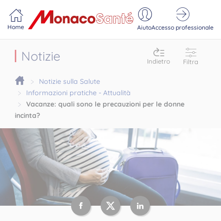
Portail MonacoSante
Pannello di gestione dei cookie
Home
Aiuto
Accesso professionale
Notizie
Indietro
Filtra
Notizie sulla Salute
Informazioni pratiche - Attualità
Vacanze: quali sono le precauzioni per le donne
incinta?