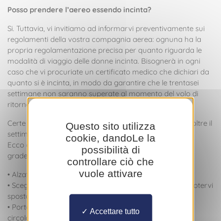
Posso prendere l’aereo essendo incinta?
Si. Tuttavia, vi invitiamo ad informarvi preventivamente sui
regolamenti della vostra compagnia aerea: ognuna ha la
propria regolamentazione precisa per quanto riguarda le
modalità di viaggio delle donne incinta. Bisognerà in ogni
caso che vi procuriate un certificato medico che dichiari da
quanto si è incinta, in modo da garantire che le trentasei
settimane non saranno superate al momento del volo di
ritorno.
Certe compagnie aeree rifiutano a priori di imbarcare oltre il
Questo sito utilizza
settimo mese di gravidanza.
cookie, dandoLe la
Ecco qualche precauzione da prendere per un viaggio
possibilità di
gradevole e sicuro in aereo:
controllare ciò che
vuole attivare
• Alzatevi e camminate regolarmente;
• Scegliete un sedile dal lato del corridoio, in modo da potervi
spostare facilmente;
• Portate delle calze a compressione per migliorare la
Accettare tutto
circolazione venosa, evitare gli edemi e le trombosi;