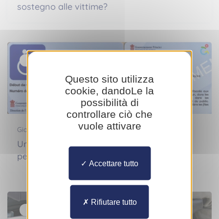
sostegno alle vittime?
Persone con disabilità
Questo sito utilizza
cookie, dandoLe la
possibilità di
controllare ciò che
vuole attivare
Giovedì 18 luglio 2024
Un nouveau modèle de carte pour les
personnes handicapées
Accettare tutto
Rifiutare tutto
Persone con disabilità