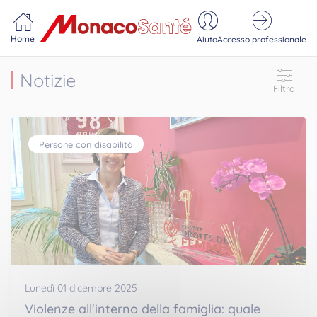
Portail MonacoSante
Pannello di gestione dei cookie
Home
Aiuto
Accesso professionale
Notizie
Filtra
Persone con disabilità
Lunedì 01 dicembre 2025
Violenze all'interno della famiglia: quale