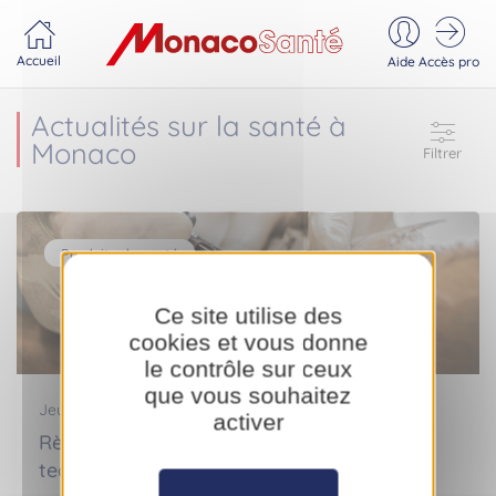
Portail MonacoSante
Panneau de gestion des cookies
Accueil
Aide
Accès pro
Actualités sur la santé à
Monaco
Filtrer
Produits de santé
Ce site utilise des
cookies et vous donne
le contrôle sur ceux
que vous souhaitez
Jeudi 10 septembre 2020
activer
Règles de sécurité concernant les
techniques de tatouage