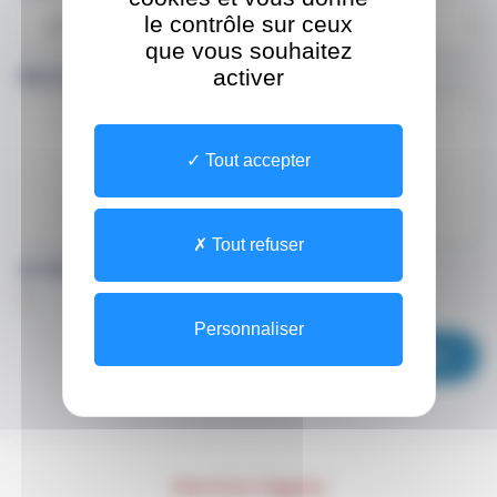
le contrôle sur ceux
que vous souhaitez
activer
Décrivez votre demande
*
Tout accepter
Tout refuser
Un fichier à nous confier ?
Personnaliser
Envoyer
Mentions légales