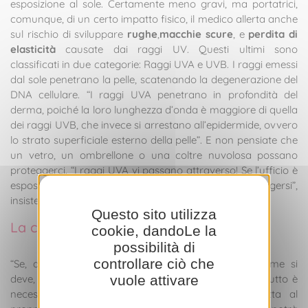
esposizione al sole. Certamente meno gravi, ma portatrici,
comunque, di un certo impatto fisico, il medico allerta anche
sul rischio di sviluppare
rughe
,
macchie scure
, e
perdita di
elasticità
causate dai raggi UV. Questi ultimi sono
classificati in due categorie: Raggi UVA e UVB. I raggi emessi
dal sole penetrano la pelle, scatenando la degenerazione del
DNA cellulare. “I raggi UVA penetrano in profondità del
derma, poiché la loro lunghezza d’onda è maggiore di quella
dei raggi UVB, che invece si arrestano all’epidermide, ovvero
lo strato superficiale esterno della pelle”. E non pensiate che
un vetro, un ombrellone o una coltre nuvolosa possano
proteggerci. “I raggi UVA vi passano attraverso! Se l’ufficio è
esposto tramite delle vetrate, è necessario proteggersi”,
insiste la dottoressa.
Questo sito utilizza
La crema solare può bastare?
cookie, dandoLe la
possibilità di
controllare ciò che
“Se, al momento dell’esposizione, ci incremiamo come si
vuole attivare
deve, certamente”, risponde la dermatologa. Innanzitutto è
necessario applicare una
protezione solare
adatta al