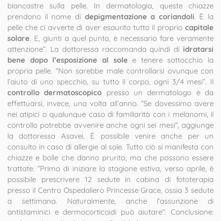
biancastre sulla pelle. In dermatologia, queste chiazze
prendono il nome di
depigmentazione a coriandoli
. È la
pelle che ci avverte di aver esaurito tutto il proprio
capitale
solare
. E, giunti a quel punto, è necessario fare veramente
attenzione”. La dottoressa raccomanda quindi di
idratarsi
bene dopo l’esposizione al sole
e tenere sottocchio la
propria pelle. “Non sarebbe male controllarsi ovunque con
l’aiuto di uno specchio, su tutto il corpo, ogni 3/4 mesi”. Il
controllo dermatoscopico
presso un dermatologo è da
effettuarsi, invece, una volta all’anno. “Se dovessimo avere
nei atipici o qualunque caso di familiarità con i melanomi, il
controllo potrebbe avvenire anche ogni sei mesi”, aggiunge
la dottoressa Asavei. È possibile venire anche per un
consulto in caso di allergie al sole. Tutto ciò si manifesta con
chiazze e bolle che danno prurito, ma che possono essere
trattate. “Prima di iniziare la stagione estiva, verso aprile, è
possibile prescrivere 12 sedute in cabina di fototerapia
presso il Centro Ospedaliero Princesse Grace, ossia 3 sedute
a settimana. Naturalmente, anche l’assunzione di
antistaminici e dermocorticoidi può aiutare”. Conclusione: