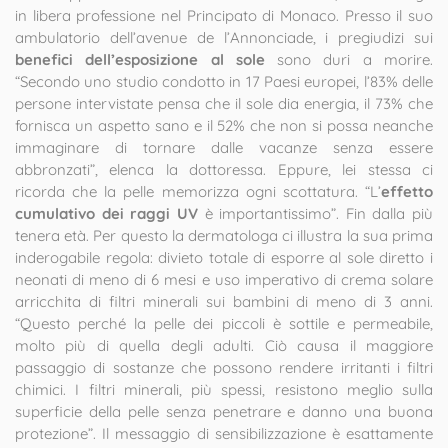
in libera professione nel Principato di Monaco. Presso il suo
ambulatorio dell’avenue de l’Annonciade, i pregiudizi sui
benefici dell’esposizione al sole
sono duri a morire.
“Secondo uno studio condotto in 17 Paesi europei, l’83% delle
persone intervistate pensa che il sole dia energia, il 73% che
fornisca un aspetto sano e il 52% che non si possa neanche
immaginare di tornare dalle vacanze senza essere
abbronzati”, elenca la dottoressa. Eppure, lei stessa ci
ricorda che la pelle memorizza ogni scottatura. “L’
effetto
cumulativo dei raggi UV
è importantissimo”. Fin dalla più
tenera età. Per questo la dermatologa ci illustra la sua prima
inderogabile regola: divieto totale di esporre al sole diretto i
neonati di meno di 6 mesi e uso imperativo di crema solare
arricchita di filtri minerali sui bambini di meno di 3 anni.
“Questo perché la pelle dei piccoli è sottile e permeabile,
molto più di quella degli adulti. Ciò causa il maggiore
passaggio di sostanze che possono rendere irritanti i filtri
chimici. I filtri minerali, più spessi, resistono meglio sulla
superficie della pelle senza penetrare e danno una buona
protezione”. Il messaggio di sensibilizzazione è esattamente