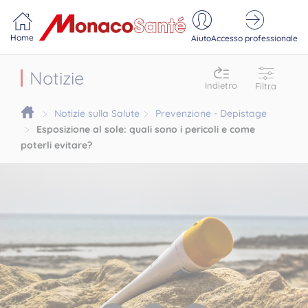
Portail MonacoSante
Pannello di gestione dei cookie
Home
Aiuto
Accesso professionale
Notizie
Indietro
Filtra
Notizie sulla Salute
Prevenzione - Depistage
Esposizione al sole: quali sono i pericoli e come
poterli evitare?