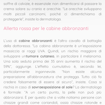
soffre di calvizie, è essenziale non dimenticarsi di passare la
crema solare su cranio e orecchie. “Le orecchie sviluppano
molti piccoli carcinomi, poiché ci dimentichiamo di
proteggerle”, insiste la dermatologa.
Allerta rossa per le cabine abbronzanti
L’uso di
cabine abbronzanti
è l’altro cavallo di battaglia
della dottoressa. “La cabina abbronzante è un’esposizione
massiccia ai raggi UVA. Quindi, un rischio maggiore di
sviluppare un
tumore cutaneo
, in particolare il melanoma.
Una sola seduta prima dei 35 anni aumenta il rischio del
59%”, aggiunge. L’effetto cumulativo è, secondo lei,
particolarmente ingannevole. “Non esiste alcuna
preparazione all’abbronzatura che protegga. Tutto ciò fa
credere falsamente di essere al sicuro”, insiste. Cosa si
rischia in caso di
sovraesposizione al sole
? La dermatologa
è formale: “A un certo punto, la pelle non può più
abbronzarsi. È per questo che a volte notiamo persone con
chiazze grandi come coriandoli, ossia chiazze rotonde e