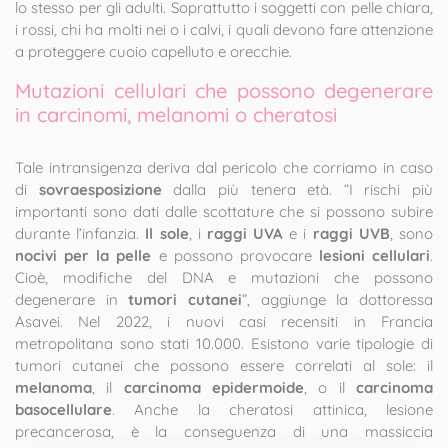
lo stesso per gli adulti. Soprattutto i soggetti con pelle chiara,
i rossi, chi ha molti nei o i calvi, i quali devono fare attenzione
a proteggere cuoio capelluto e orecchie.
Mutazioni cellulari che possono degenerare
in carcinomi, melanomi o cheratosi
Tale intransigenza deriva dal pericolo che corriamo in caso
di
sovraesposizione
dalla più tenera età. “I rischi più
importanti sono dati dalle scottature che si possono subire
durante l’infanzia.
Il sole
, i
raggi UVA
e i
raggi UVB
, sono
nocivi per la pelle
e possono provocare
lesioni cellulari
.
Cioè, modifiche del DNA e mutazioni che possono
degenerare in
tumori cutanei
”, aggiunge la dottoressa
Asavei. Nel 2022, i nuovi casi recensiti in Francia
metropolitana sono stati 10.000. Esistono varie tipologie di
tumori cutanei che possono essere correlati al sole: il
melanoma
, il
carcinoma epidermoide
, o il
carcinoma
basocellulare
. Anche la cheratosi attinica, lesione
precancerosa, è la conseguenza di una massiccia