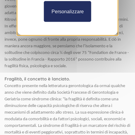
gioventù. Ciò vuol dire, a volte, fare evolvere i propri pensieri e
Personalizzare
adattarsi”.
Ritroviamo tale segreto nella letteratura gerontologica in altri termini.
In effetti, se la nostra azione sui fattori intrinseci resta limitata o di
ambito dell’expertise medica, l'identificazione dei fattori estrinseci,
invece, pone ognuno di fronte alla propria responsabilità. E ciò in
maniera ancora maggiore, se pensiamo che l’isolamento e la
solitudine che colpiscono circa ¼ degli over 75 “Fondation de France -
la solitudine in Francia - Rapporto 2016” possono contribuire alla
fragilità fisica, psicologica e sociale.
Fragilità, il concetto è lanciato.
Concetto presente nella letteratura gerontologica da ormai qualche
anno che viene definito dalla Società Francese di Gerontologia e
Geriatria come sindrome clinica: “la fragilità è definita come una
diminuzione delle capacità psicologiche di riserva che altera i
meccanismi di adattamento allo stress. La sua espressione clinica è
modulata da comorbilità e da fattori psicologici, sociali, economici e
comportamentali. La sindrome di fragilità è un marcatore del rischio di
mortalità e di eventi peggiorativi, soprattutto in termini di incapacità,