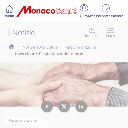
Portail MonacoSante
Pannello di gestione dei cookie
Home
Aiuto
Accesso professionale
Notizie
Indietro
Filtra
Notizie sulla Salute
Persone anziane
Invecchiare: l’esperienza del tempo
Persone anziane