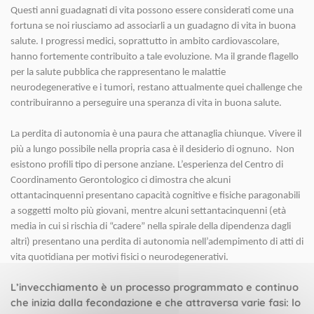
Questi anni guadagnati di vita possono essere considerati come una
fortuna se noi riusciamo ad associarli a un guadagno di vita in buona
salute. I progressi medici, soprattutto in ambito cardiovascolare,
hanno fortemente contribuito a tale evoluzione. Ma il grande flagello
per la salute pubblica che rappresentano le malattie
neurodegenerative e i tumori, restano attualmente quei challenge che
contribuiranno a perseguire una speranza di vita in buona salute.
La perdita di autonomia è una paura che attanaglia chiunque. Vivere il
più a lungo possibile nella propria casa è il desiderio di ognuno. Non
esistono profili tipo di persone anziane. L’esperienza del Centro di
Coordinamento Gerontologico ci dimostra che alcuni
ottantacinquenni presentano capacità cognitive e fisiche paragonabili
a soggetti molto più giovani, mentre alcuni settantacinquenni (età
media in cui si rischia di “cadere” nella spirale della dipendenza dagli
altri) presentano una perdita di autonomia nell’adempimento di atti di
vita quotidiana per motivi fisici o neurodegenerativi.
L’invecchiamento è un processo programmato e continuo
che inizia dalla fecondazione e che attraversa varie fasi: lo