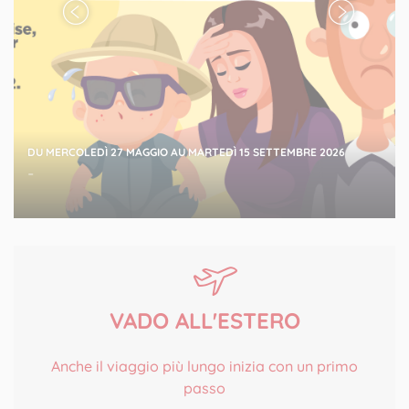
DU MERCOLEDÌ 27 MAGGIO AU MARTEDÌ 15 SETTEMBRE 2026
-
VADO ALL'ESTERO
Anche il viaggio più lungo inizia con un primo
passo