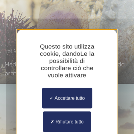
Questo sito utilizza
Il 04 agosto 2026
cookie, dandoLe la
possibilità di
Meduse, ricci di mare, tracine: piccola guida
controllare ciò che
pratica per curare le ferite da spiaggia
vuole attivare
Accettare tutto
Rifiutare tutto