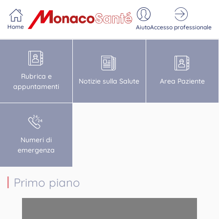
Portail MonacoSante
Pannello di gestione dei cookie
Home
Aiuto
Accesso professionale
Rubrica e
Notizie sulla Salute
Area Paziente
appuntamenti
Numeri di
emergenza
Primo piano