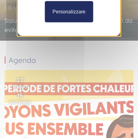
Il 16 luglio 2026
Personalizzare
Salute dei piedi: i gesti semplici e gli errori da
evitare per mantenerli in forma
Agenda
27
MAGGIO
15
SETTEMBRE