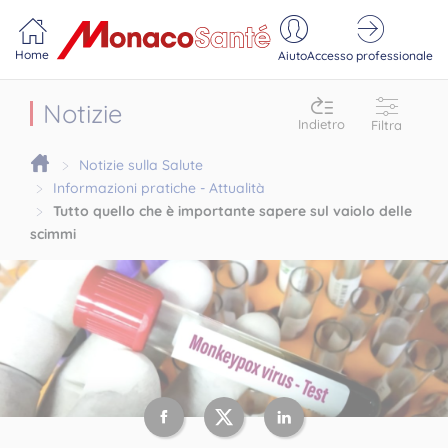
Portail MonacoSante
Pannello di gestione dei cookie
Home
Aiuto
Accesso professionale
Notizie
Indietro
Filtra
Notizie sulla Salute
Informazioni pratiche - Attualità
Tutto quello che è importante sapere sul vaiolo delle
scimmi