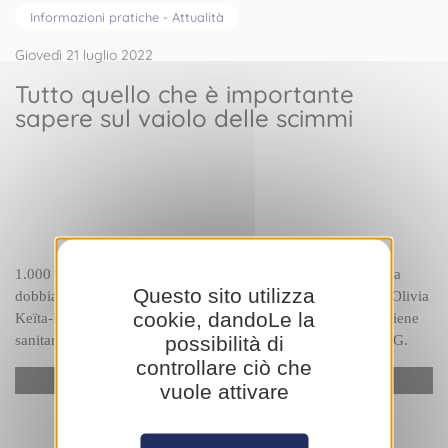
Informazioni pratiche - Attualità
Giovedì 21 luglio 2022
Tutto quello che è importante
sapere sul vaiolo delle scimmi
1.000 casi di vaiolo delle scimmie individuati in Francia: cosa 
Questo sito utilizza
dobbiamo sapere su questa malattia? La parola alla Dott.ssa 
Olivia 
cookie, dandoLe la
Keïta-Perse
, Caposervizio del Servizio di Epidemiologia e Igiene 
possibilità di
sanitaria presso il Centro Ospedaliero Princesse Grace - CHPG.
controllare ciò che
YouTube è disattivato.
Autorizzare
vuole attivare