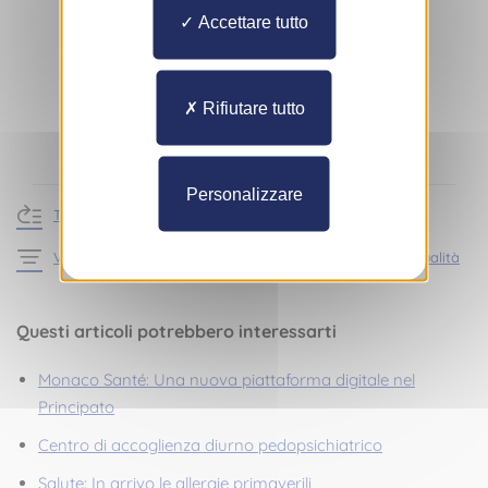
Accettare tutto
Rifiutare tutto
Personalizzare
Torna alle news
Vedi gli articoli della sezione Informazioni pratiche - Attualità
Questi articoli potrebbero interessarti
Monaco Santé: Una nuova piattaforma digitale nel
Principato
Centro di accoglienza diurno pedopsichiatrico
Salute: In arrivo le allergie primaverili