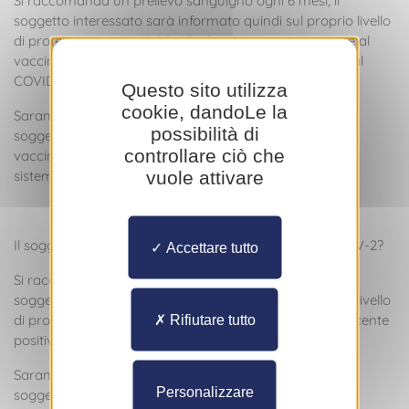
Si raccomanda un prelievo sanguigno ogni 6 mesi; il
soggetto interessato sarà informato quindi sul proprio livello
di protezione contro il COVID-19, sulla propria reazione al
vaccino, oltre che su una potenziale recente positività al
COVID-19, anche se asintomatica.
Questo sito utilizza
cookie, dandoLe la
Saranno richieste informazioni relative alla salute del
possibilità di
soggetto interessato, oltre che la propria tolleranza al
controllare ciò che
vaccino (insorgenza di effetti indesiderati localizzati o
vuole attivare
sistemici).
Il soggetto interessato è risultato positivo alla SARS-CoV-2?
Accettare tutto
Si raccomanda un prelievo sanguigno ogni 6 mesi; il
soggetto interessato sarà informato quindi sul proprio livello
di protezione contro il COVID-19 e su una potenziale recente
Rifiutare tutto
positività al COVID-19, anche se asintomatica.
Saranno richieste informazioni relative alla salute del
Personalizzare
soggetto interessato.