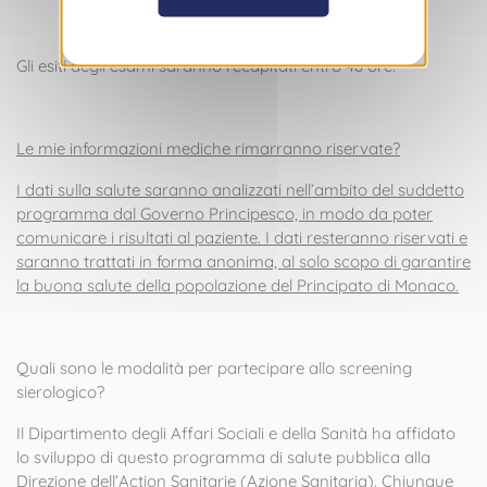
Gli esiti degli esami saranno recapitati entro 48 ore.
Le mie informazioni mediche rimarranno riservate?
I dati sulla salute saranno analizzati nell’ambito del suddetto
programma dal Governo Principesco, in modo da poter
comunicare i risultati al paziente. I dati resteranno riservati e
saranno trattati in forma anonima, al solo scopo di garantire
la buona salute della popolazione del Principato di Monaco.
Quali sono le modalità per partecipare allo screening
sierologico?
Il Dipartimento degli Affari Sociali e della Sanità ha affidato
lo sviluppo di questo programma di salute pubblica alla
Direzione dell’Action Sanitarie (Azione Sanitaria). Chiunque