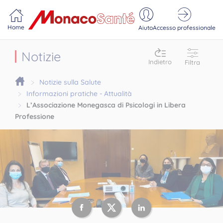
Portail MonacoSante
Pannello di gestione dei cookie
Home
Aiuto
Accesso professionale
Notizie
Indietro
Filtra
Notizie sulla Salute
Informazioni pratiche - Attualità
L’Associazione Monegasca di Psicologi in Libera
Professione