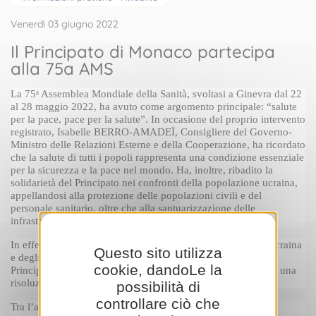
Venerdì 03 giugno 2022
Il Principato di Monaco partecipa
alla 75a AMS
La 75
 Assemblea Mondiale della Sanità, svoltasi a Ginevra dal 22 
a
al 28 maggio 2022, ha avuto come argomento principale: “salute 
per la pace, pace per la salute”. In occasione del proprio intervento 
registrato, 
Isabelle BERRO-AMADEÏ
, Consigliere del Governo-
Ministro delle Relazioni Esterne e della Cooperazione, ha ricordato 
che la salute di tutti i popoli rappresenta una condizione essenziale 
per la sicurezza e la pace nel mondo. Ha, inoltre, ribadito la 
solidarietà del Principato nei confronti della popolazione ucraina, 
appellandosi alla protezione delle popolazioni civili e del 
personale sanitario, oltre che alla santuarizzazione delle 
infrastrutture civili e sanitarie.
In effetti, a causa dei drammatici eventi, la situazione dell’Ucraina 
Questo sito utilizza
e degli altri Paesi confinanti è stata al centro dei dibattiti. Il 
cookie, dandoLe la
Principato, affiancato da oltre 50 Paesi membri, ha sostenuto una 
risoluzione presentata dall’Ucraina stessa.
possibilità di
controllare ciò che
Tra l’altro, il Principato di Monaco ha preso parte ai dibattiti 