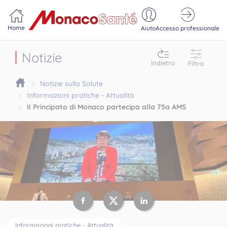
Portail MonacoSante
Pannello di gestione dei cookie
Home
Aiuto
Accesso professionale
Notizie
Indietro
Filtra
Notizie sulla Salute
Informazioni pratiche - Attualità
Il Principato di Monaco partecipa alla 75a AMS
Informazioni pratiche - Attualità