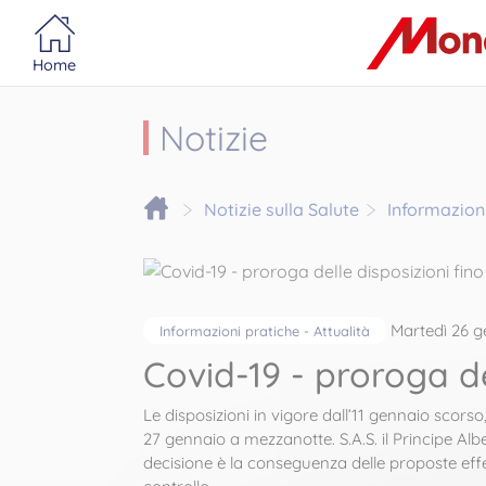
Portail MonacoSante
Pannello di gestione dei cookie
Home
Notizie
Notizie sulla Salute
Informazioni
Martedì 26 g
Informazioni pratiche - Attualità
Covid-19 - proroga de
Le disposizioni in vigore dall’11 gennaio scorso,
27 gennaio a mezzanotte. S.A.S. il Principe Albe
decisione è la conseguenza delle proposte effe