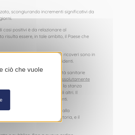
lizzato, scongiurando incrementi significativi da
iorni.
casi positivi è da relazionare al
o risulta essere, in tale ambito, il Paese che
una sollecitazione crescente. I ricoveri sono in
zienti trattati, tra cui 4 residenti.
re ciò che vuole
i in ambito privato. Le autorità sanitarie
massimo tali assembramenti.
È assolutamente
mani più frequentemente, aerare la stanza
er proteggere se stesso e gli altri. Il
cittadini monegaschi e residenti.
re
te subirà la normativa relativa alla
ato, la prenotazione è obbligatoria, e il