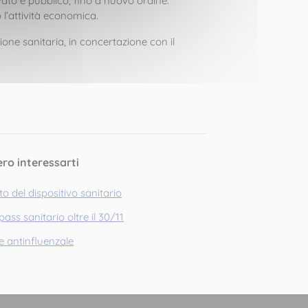
ivato e pubblico, fino a nuovo ordine.
 l’attività economica.
zione sanitaria, in concertazione con il
ero interessarti
o del dispositivo sanitario
ass sanitario oltre il 30/11
ne antinfluenzale