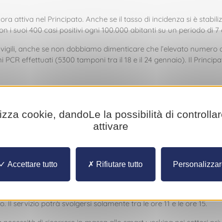
cora attiva nel Principato. Anche se il tasso di incidenza si è stabi
i suoi 400 casi positivi ogni 100.000 abitanti su un periodo di 7 g
vigili, anche se non dobbiamo dimenticare che l’elevato numero di 
PCR effettuati (5300 tamponi tra il 18 e il 24 gennaio). Il Principat
lli di saturazione, non si può dimenticare che esse sono oggetto di 
sto a una certa tensione da qualche giorno. Attualmente, sono 9 i pa
lizza cookie, dandoLe la possibilità di controlla
e più della metà dei contagi avviene in occasione di assembrament
attivare
ssità di fare prova della più grande prudenza e di limitare al 
one di momenti conviviali tra vari nuclei familiari
: igienizzare le 
erti o bicchieri. È indispensabile che ognuno prenda precauzioni p
tiva sull’argomento per sensibilizzare ancora una volta tutti i 
Accettare tutto
Rifiutare tutto
Personalizza
 mattino, resterà quindi in vigore per altre tre settimane. Stessa sor
: il loro accesso è riservato ai residenti e ai dipendenti del Princip
Il servizio potrà svolgersi solamente tra le ore 11 e le ore 15.