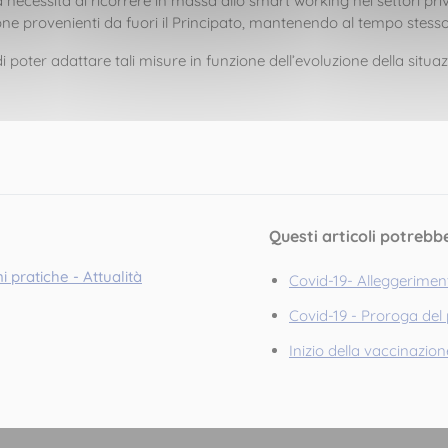
la necessità di ricorrere in massa allo smart working nei settori pr
rsone provenienti da fuori il Principato, mantenendo al tempo stesso
di poter adattare tali misure in funzione dell’evoluzione della situa
Questi articoli potrebb
i pratiche - Attualità
Covid-19- Alleggeriment
Covid-19 - Proroga del p
Inizio della vaccinazio