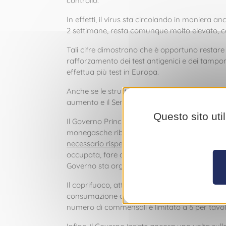
controllo.
In effetti, il virus sta circolando in maniera an
2 settimane, resta comunque molto elevato, con 
Tali cifre dimostrano che è opportuno restare 
rafforzamento dei test antigenici e dei tamponi 
effettua più test in Europa.
Anche se le strutture sanitarie non sono a live
aumento e il Servizio di Rianimazione è sottopo
Questo sito uti
Il Governo Principesco intende sottolineare ch
monegasche ribadiscono con insistenza la nece
necessario rispettare i gesti barriera in occasi
occupata, fare attenzione a non condividere cop
Governo sta organizzando una campagna informa
Il coprifuoco, attivo dalle ore 19 alle ore 6 del
consumazione all’interno dei ristoranti a pranzo
numero di commensali è limitato a 6 per tavolo. 