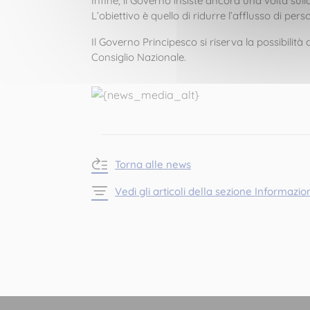
Infine, il Governo insiste ancora una volta sul
L’obiettivo è quello di ridurre l’afflusso di pe
Il Governo Principesco si riserva la possibilità 
Consiglio Nazionale.
Torna alle news
Vedi gli articoli della sezione Informazion