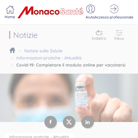
Portail MonacoSante
Pannello di gestione dei cookie
Home
Aiuto
Accesso professionale
Notizie
Indietro
Filtra
Notizie sulla Salute
Informazioni pratiche - Attualità
Covid-19: Completare il modulo online per vaccinarsi
Informazioni pratiche - Attualità