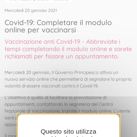
Mercoledì 20 gennaio 2021
Covid-19: Completare il modulo
online per vaccinarsi
Vaccinazione anti Covid-19 - Abbreviate i
tempi completando il modulo online e sarete
richiamati per fissare un appuntamento.
Mercoledì 20 gennaio, Il Governo Principesco attiva un
nuovo servizio online che permetterà di segnalare la propria
volontà di essere vaccinati contro il Covid-19.
L’obiettivo è quello di facilitare la prenotazione di
appuntamenti, contattando la segreteria del Centro
Nazionale di Vaccinazione, tramite il modulo online. L’utente
sarà poi ricontattato telefonicamente per fissare un
appuntamento.
Questo sito utilizza
Il modulo è accessibile cliccando
qui
.