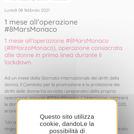
Lunedì 08 febbraio 2021
1 mese all’operazione
#8MarsMonaco
1 mese all’operazione #8MarsMonaco
(#8MarzoMonaco), operazione consacrata
alle donne in prima linea durante il
lockdown.
Ad un mese dalla Giornata Internazionale dei diritti della
donna, il Comitato per la promozione e la protezione dei
diritti delle donne ha avviato i preparativi della propria
operazione annuale #8MarsMonaco. L’operazione celebrerà
le donne in prima linea durante il lockdown del marzo 2020,
eroine del quotidiano che curano, aiutano e nutrono.
Questo sito utilizza
“Un anno dopo il primo lockdown mi sembra doveroso
cookie, dandoLe la
ringraziare queste lavoratrici nell’ombra che hanno operato
possibilità di