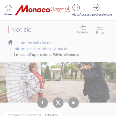
Portail MonacoSante
Pannello di gestione dei cookie
Home
Aiuto
Accesso professionale
Notizie
Indietro
Filtra
Notizie sulla Salute
Informazioni pratiche - Attualità
1 mese all’operazione #8MarsMonaco
Informazioni pratiche - Attualità