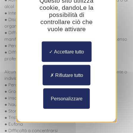
Questo sito utilizza
alcol
cookie, dandoLe la
● Interruzione della cura
possibilità di
● Disorganizzazione, ossia una marcata difficoltà a
controllare ciò che
organizzarsi
vuole attivare
● Differenza nel modo di esprimersi; la persona può
manifestare propositi strani o inabituali, oppure senza senso
● Perdita di memoria
Accettare tutto
● Difficoltà a rispettare i propri impegni familiari,
professionali e sociali
Alcuni dei sintomi che si possono avvertire personalmente o
Rifiutare tutto
individuare negli altri:
● Perdita di appetito
● Grande fatica o spossatezza
● Insonnia o ipersonnia
Personalizzare
● Nausea
● Stordimento
● Tristezza
● Euforia
● Difficoltà a concentrarsi