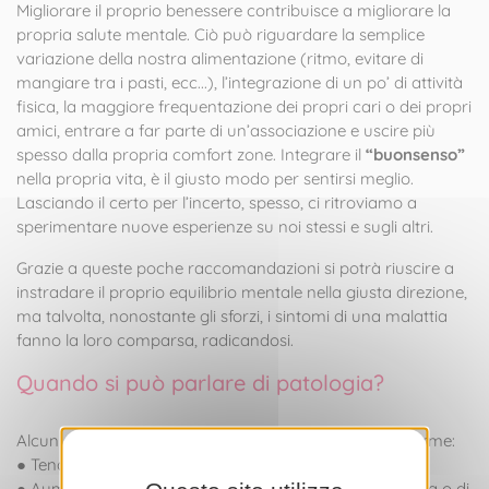
Migliorare il proprio benessere contribuisce a migliorare la
propria salute mentale. Ciò può riguardare la semplice
variazione della nostra alimentazione (ritmo, evitare di
mangiare tra i pasti, ecc...), l’integrazione di un po’ di attività
fisica, la maggiore frequentazione dei propri cari o dei propri
amici, entrare a far parte di un’associazione e uscire più
spesso dalla propria comfort zone. Integrare il
“buonsenso”
nella propria vita, è il giusto modo per sentirsi meglio.
Lasciando il certo per l’incerto, spesso, ci ritroviamo a
sperimentare nuove esperienze su noi stessi e sugli altri.
Grazie a queste poche raccomandazioni si potrà riuscire a
instradare il proprio equilibrio mentale nella giusta direzione,
ma talvolta, nonostante gli sforzi, i sintomi di una malattia
fanno la loro comparsa, radicandosi.
Quando si può parlare di patologia?
Alcuni
sintomi
possono fungere da campanello di allarme:
● Tendenza all’isolamento
● Aumento del consumo o consumo improprio di droga o di