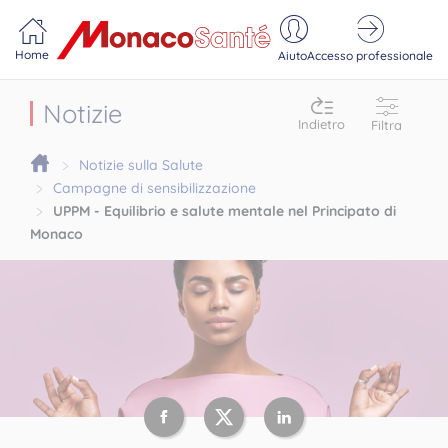
Portail MonacoSante
Pannello di gestione dei cookie
Home
Aiuto
Accesso professionale
Notizie
Indietro
Filtra
Notizie sulla Salute
Campagne di sensibilizzazione
UPPM - Equilibrio e salute mentale nel Principato di
Monaco