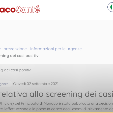
 prevenzione - informazioni per le urgenze
ning dei casi positiv
Giovedì 02 settembre 2021
rgenze
elativa allo screening dei casi
a Ufficiale) del Principato di Monaco è stata pubblicata una decisio
e l’effettuazione e la presa in carico degli esami di rilevamento