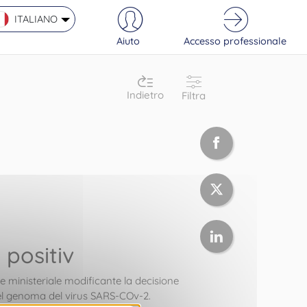
ITALIANO
Aiuto
Accesso professionale
Indietro
Filtra
 positiv
ne ministeriale modificante la decisione
 del genoma del virus SARS-COv-2.