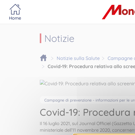
Portail MonacoSante
Pannello di gestione dei cookie
Home
Notizie
Notizie sulla Salute
Campagne di
Covid-19: Procedura relativa allo scree
Campagne di prevenzione - informazioni per le u
Covid-19: Procedura r
Il 16 luglio 2021, sul Journal Officiel (Gazzett
ministeriale dell’11 novembre 2020, concernent