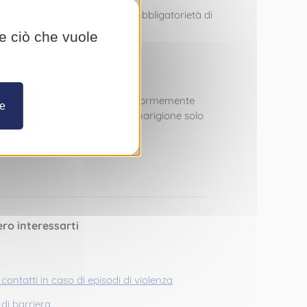
da l’introduzione, ormai, dell’obbligatorietà di
re ciò che vuole
 positivo, dal momento che, conformemente
re
are certificazione di avvenuta guarigione solo
ero interessarti
ntatti in caso di episodi di violenza
 di barriera