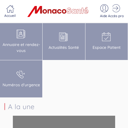
Portail MonacoSante
Panneau de gestion des cookies
Accueil
Aide
Accès pro
Annuaire et rendez-
Actualités Santé
Espace Patient
vous
Numéros d'urgence
A la une