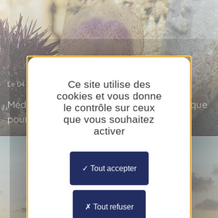
Ce site utilise des
Le 04 août 2026
cookies et vous donne
Méduses, oursins, vives : petit guide pratique
le contrôle sur ceux
pour soigner les blessures
que vous souhaitez
activer
Tout accepter
Tout refuser