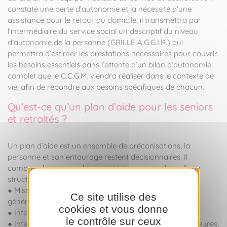
constate une perte d’autonomie et la nécessité d’une
assistance pour le retour au domicile, il transmettra par
l’intermédiaire du service social un descriptif du niveau
d’autonomie de la personne (GRILLE A.G.G.I.R.) qui
permettra d’estimer les prestations nécessaires pour couvrir
les besoins essentiels dans l’attente d’un bilan d’autonomie
complet que le C.C.G.M. viendra réaliser dans le contexte de
vie, afin de répondre aux besoins spécifiques de chacun.
Qu’est-ce qu’un plan d’aide pour les seniors
et retraités ?
Un plan d’aide est un ensemble de préconisations, la
personne et son entourage restent décisionnaires. Il
comprend des conseils en santé, la mise en place d’une
structure de soutien à domicile :
● Mise en place d’un suivi médical par un médecin
Ce site utilise des
généraliste,
cookies et vous donne
● Intervention d’un paramédical,
le contrôle sur ceux
● Intervention d’une auxiliaire de vie avec un quota d’heures,