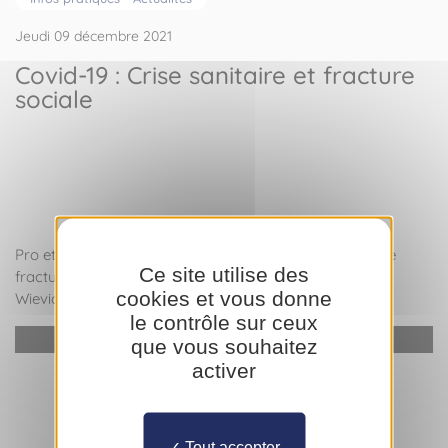
Jeudi 09 décembre 2021
Covid-19 : Crise sanitaire et fracture
sociale
Pro et antivax : la Covid-19 nous entraine-t-elle vers une
Ce site utilise des
fracture sociale ? Réponses avec le sociologue Michel
cookies et vous donne
Wieviorka.
le contrôle sur ceux
YouTube est désactivé.
Autoriser
que vous souhaitez
activer
Tout accepter