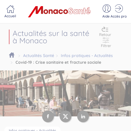
Portail MonacoSante
Panneau de gestion des cookies
Accueil
Aide
Accès pro
Actualités sur la santé
Retour
à Monaco
Filtrer
Actualités Santé
Infos pratiques - Actualités
Covid-19 : Crise sanitaire et fracture sociale
Infos pratiques - Actualités