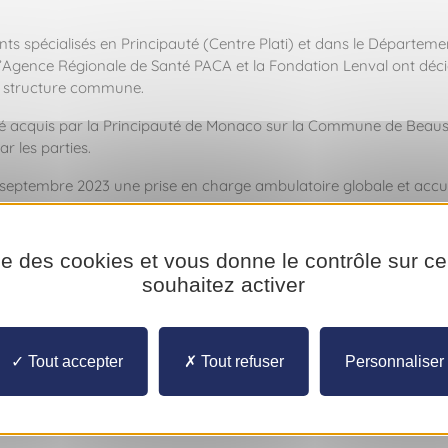
ts spécialisés en Principauté (Centre Plati) et dans le Départem
 l’Agence Régionale de Santé PACA et la Fondation Lenval ont déc
ne structure commune.
é acquis par la Principauté de Monaco sur la Commune de Beausolei
 les parties.
septembre 2023 une prise en charge ambulatoire globale et accuei
des troubles psychiatriques et notamment du comportement qui ne
ise des cookies et vous donne le contrôle sur 
, dont 17 réservées aux enfants résidents ou scolarisés en Princip
souhaitez activer
es Maritimes et de la Principauté.
es deux pays à mener une coopération sanitaire active et efficace d
Tout accepter
Tout refuser
Personnaliser