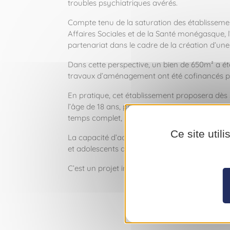
troubles psychiatriques avérés.
Compte tenu de la saturation des établissemen
Affaires Sociales et de la Santé monégasque,
partenariat dans le cadre de la création d’u
Dans cette perspective, un bien de 650m² a ét
travaux d’aménagement ont été cofinancés par
En pratique, cet établissement proposera dès 
l’âge de 18 ans, présentant pour la majorité 
temps complet, y compris aménagée.
Ce site util
La capacité d’accueil finale sera de 35 places
et adolescents de l’Est du Département des Alp
C’est un projet inédit, preuve de la capacité d