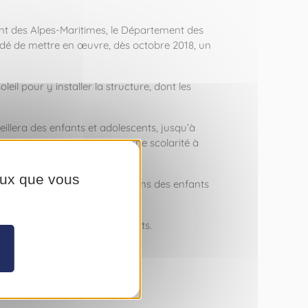
ent des Alpes-Maritimes, le Département des
idé de mettre en œuvre, dès octobre 2018, un
l pour y installer la structure, dont les
llera des enfants et adolescents, jusqu’à
 leur permet pas de suivre une scolarité à
ceux que vous
auté, répondant ainsi aux besoins des enfants
ans le seul intérêt des patients.