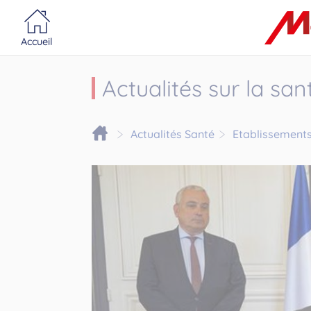
Portail MonacoSante
Panneau de gestion des cookies
Accueil
Actualités sur la sa
Actualités Santé
Etablissements