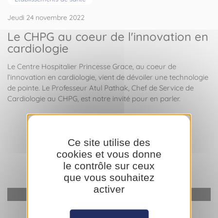
Jeudi 24 novembre 2022
Le CHPG au coeur de l'innovation en
cardiologie
Le Centre Hospitalier Princesse Grace, au coeur de
l’innovation en cardiologie, vient de dévoiler une technologie
de pointe. Le Professeur Atul Pathak, Chef de Service de
Cardiologie au CHPG, est notre invité pour en parler.
Ce site utilise des
cookies et vous donne
le contrôle sur ceux
que vous souhaitez
activer
YouTube est désactivé.
Autoriser