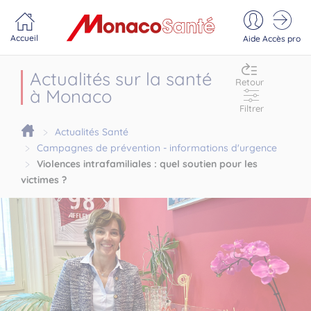
Portail MonacoSante
Panneau de gestion des cookies
Accueil
Aide
Accès pro
Actualités sur la santé
Retour
à Monaco
Filtrer
Actualités Santé
Campagnes de prévention - informations d'urgence
Violences intrafamiliales : quel soutien pour les
victimes ?