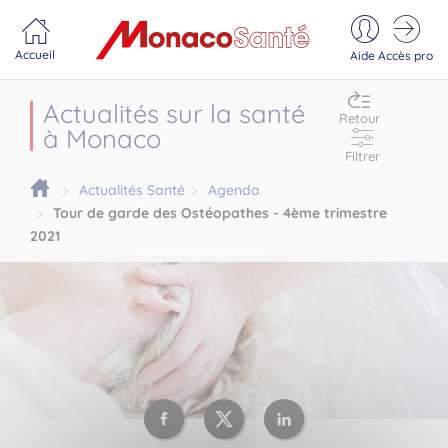
Portail MonacoSante
Panneau de gestion des cookies
Accueil
Aide
Accès pro
Actualités sur la santé
Retour
à Monaco
Filtrer
Actualités Santé
Agenda
Tour de garde des Ostéopathes - 4ème trimestre
2021