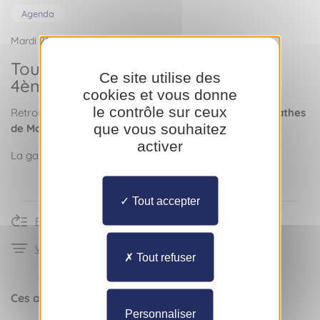
Agenda
Mardi 21 septembre 2021
Tour de garde des Ostéopathes -
Ce site utilise des
4ème trimestre 2021
cookies et vous donne
le contrôle sur ceux
Retrouvez le planning des
tours de garde des Ostéopathes
que vous souhaitez
de Monaco
pour le 4ème trimestre 2021.
activer
La garde est assurée de 9h à 18h.
Tout accepter
Retour à l'actualité
Voir les articles de la rubrique Agenda
Tout refuser
Ces articles pourraient vous intéresser
Personnaliser