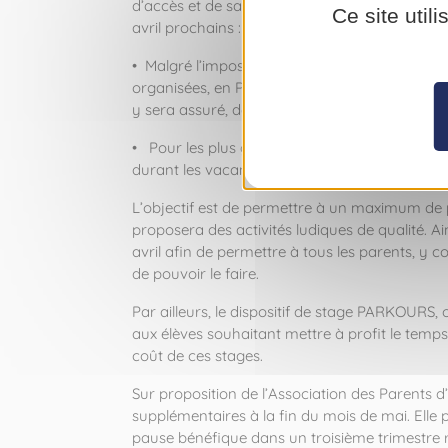
d’accès et de sa capacité d’accueil. Concrète
Ce site util
avril prochains :
•
Malgré l’impossibilité d’utiliser les locaux du 
organisées, en Principauté, dans les locaux de
y sera assuré, de 8h à 18h, ainsi que leur repa
•
Pour les plus grands, à partir de 11 ans, le 
durant les vacances de printemps (hors tennis
L’objectif est de permettre à un maximum de p
proposera des activités ludiques de qualité. A
avril afin de permettre à tous les parents, y c
de pouvoir le faire.
Par ailleurs, le dispositif de stage PARKOURS,
aux élèves souhaitant mettre à profit le tem
coût de ces stages.
Sur proposition de l’Association des Parents d
supplémentaires à la fin du mois de mai. Elle 
pause bénéfique dans un troisième trimestre 