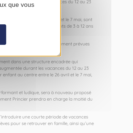
nt proposées durant les vacances du 12 au 23
ceux que vous
lement prévues entre le 26 avril et le 7 mai, sont
Antoinette. L’accueil des enfants de 3 à 12 ans
 l’ensemble des activités initialement prévues
lement dans une structure encadrée qui
era augmentée durant les vacances du 12 au 23
enfant au centre entre le 26 avril et le 7 mai,
 performant et ludique, sera à nouveau proposé
ement Princier prendra en charge la moitié du
 d’introduire une courte période de vacances
èves pour se retrouver en famille, ainsi qu’une