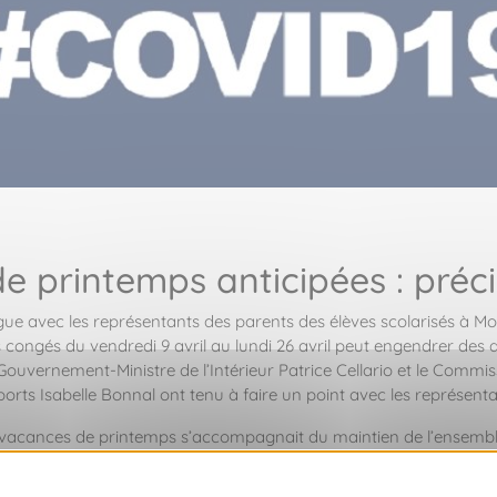
e printemps anticipées : préci
gue avec les représentants des parents des élèves scolarisés à 
 congés du vendredi 9 avril au lundi 26 avril peut engendrer des dif
e Gouvernement-Ministre de l’Intérieur Patrice Cellario et le Commi
ports Isabelle Bonnal ont tenu à faire un point avec les représent
es vacances de printemps s’accompagnait du maintien de l’ensemble
ntre de Loisirs Prince Albert II durant les vacances de printemps,