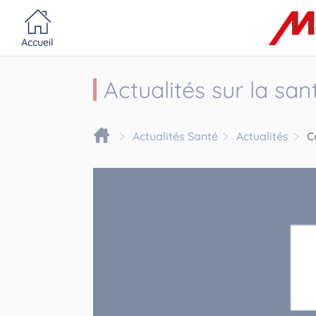
Portail MonacoSante
Panneau de gestion des cookies
Accueil
Actualités sur la sa
Actualités Santé
Actualités
Co