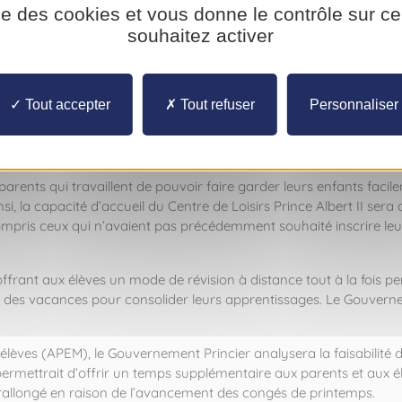
ment, des réponses adaptées à tous les jeunes de 3 à 25 ans sero
ise des cookies et vous donne le contrôle sur 
souhaitez activer
Centre de loisirs situés à la Turbie, les activités de ce centre, initia
s écoles des Révoires et du Parc, ainsi que dans le parc Princesse 
s du midi.
Tout accepter
Tout refuser
Personnaliser
dispositif du Pass’Sport Culture sera pleinement opérationnel, avec
), et sera gratuit pour la période de vacances.
arents qui travaillent de pouvoir faire garder leurs enfants faci
insi, la capacité d’accueil du Centre de Loisirs Prince Albert II s
ompris ceux qui n’avaient pas précédemment souhaité inscrire leur 
 offrant aux élèves un mode de révision à distance tout à la fois
ps des vacances pour consolider leurs apprentissages. Le Gouvern
’élèves (APEM), le Gouvernement Princier analysera la faisabilité
permettrait d’offrir un temps supplémentaire aux parents et aux él
rallongé en raison de l’avancement des congés de printemps.