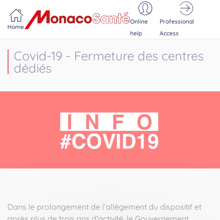
Portail MonacoSante
Cookies management panel
Online
Professional
Home
help
Access
Covid-19 - Fermeture des centres
dédiés
Dans le prolongement de l’allègement du dispositif et
après plus de trois ans d’activité, le Gouvernement