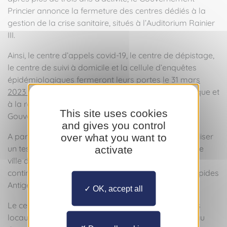
Princier annonce la fermeture des centres dédiés à la
gestion de la crise sanitaire, situés à l’Auditorium Rainier
III.
Ainsi, le centre d’appels covid-19, le centre de dépistage,
le centre de suivi à domicile et la cellule d’enquêtes
épidémiologiques fermeront leurs portes
le 31 mars
2023 au soir
, mettant ainsi fin au suivi épidémiologique et
à la réalisation des tests PCR organisés par le
This site uses cookies
Gouvernement Princier.
and gives you control
A partir de cette date, les personnes souhaitant réaliser
over what you want to
un test PCR devront se rendre dans le laboratoire de
activate
ville de leur choix. Les officines de pharmacie
continueront de proposer la réalisation de Tests Rapides
Antigéniques.
OK, accept all
Le centre de vaccination sera délocalisé au sein des
locaux du Centre Monégasque de Dépistage situé au