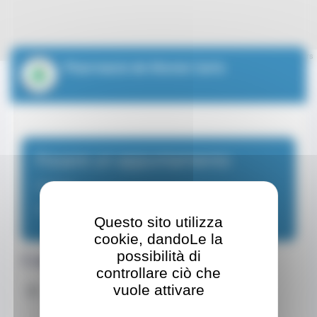
Leaflet
| ©
OpenStreetMap
contributors
Pharmacie de Monte Carlo
Fissare un appuntamento
Farmacia
Tutti i giorni di 08:30 a 20:00
Questo sito utilizza
cookie, dandoLe la
possibilità di
Coordinate
controllare ciò che
Indirizzo
vuole attivare
Sito