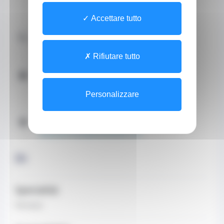
4 Boulevard des Moulins
CEDEX 98000
Accettare tutto
Contattaci telefonicamente
+37793308310 (Telefono fisso)
Rifiutare tutto
Orari
Orari telefonici
Tutti i giorni di 08:30 a 20:00
Personalizzare
Sito web
www.pharmaciedemontecarlo.com
Di
Specialità
Farmacia