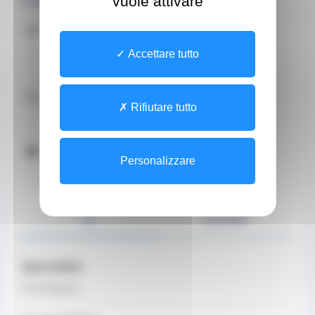
vuole attivare
Indirizzo
8 Rue Honoré Labande
Accettare tutto
9800 Monaco
Contattaci telefonicamente
Rifiutare tutto
+37793252404 (Segreteria)
Orari
Personalizzare
Orari telefonici
Dal Lunedì al Venerdì di 08:30 a 18:30
DI
LO STAFF
Specialità
Fisioterapista