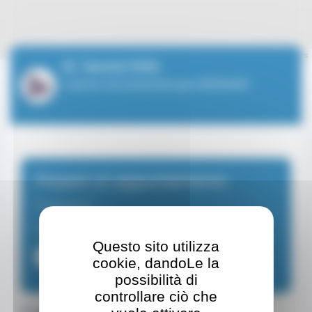
Leaflet
| ©
OpenStreetMap
contributors
M. Yannick RIEG
Cabinet de kinésithérapie BERNARD
Fissare un appuntamento
Fisioterapista
Dal Lunedì al Venerdì di 08:30 a 18:30
Questo sito utilizza
+37793252404
cookie, dandoLe la
possibilità di
controllare ciò che
Coordinate