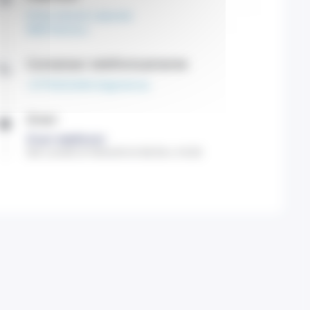
8 Rue Honoré Labande
9800 Monaco
Contattaci telefonicamente
+37793252404 (Segreteria)
Orari
Orari telefonici
Dal Lunedì al Venerdì di 08:30 a 18:30