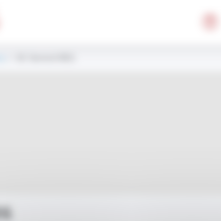
ca
> M. Yannick RIEG
EG