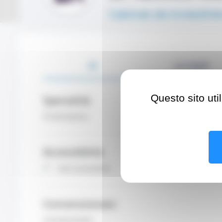
Cabinet de kinésit
DI
LO STAFF
Questo sito uti
Specialità
Fisioterapista
Accessibilità
Non accessibile
Convenzionato
Convenzionato