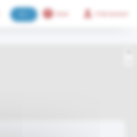
Aiuto
Il mio account
IT
+
−