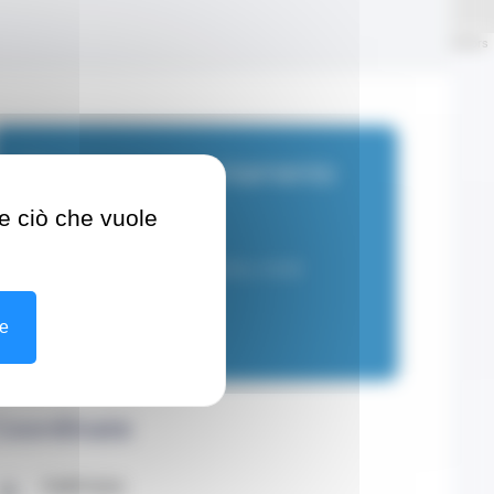
Leaflet
| ©
OpenStreetMap
contributors
Fissare un appuntamento
re ciò che vuole
Fisioterapista
Dal Lunedì al Venerdì di 08:30 a 18:30
+37793252404
re
Coordinate
Indirizzo