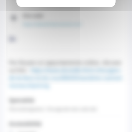
Venerdì di 09:00 a 17:00
Sito web
https://www.docteurcanivet.com/
Di
Per fissare un appuntamento online, cliccare
sul link :
https://www.doctolib.fr/orl-chirurgien-
de-la-face-et-du-cou/98000/sandrine-canivet-
monaco#pricing
Specialità
Otorinolaringoiatria - Chirurgia del volto e del collo
Accessibilità