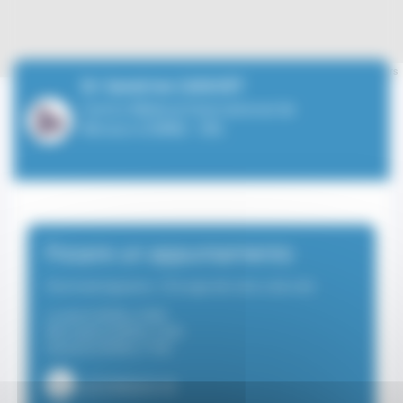
Leaflet
| ©
OpenStreetMap
contributors
Dr Sandrine CANIVET
Centre Médical International de
Monaco (CMIM) - ORL
Fissare un appuntamento
Otorinolaringoiatria - Chirurgia del volto e del collo
Lunedì di 09:00 a 18:00
Mercoledì di 09:00 a 13:00
Venerdì di 09:00 a 17:00
+37799924118