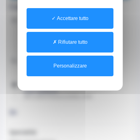
Coordinate
Indirizzo
Accettare tutto
Sito
1 Promenade Honoré II
Les Jardins d'Apolline
Rifiutare tutto
98000
Contattaci telefonicamente
Personalizzare
+37792057809 (Segreteria)
Orari
Orari telefonici
Dal Lunedì al Venerdì di 09:00 a 18:00
Di
Specialità