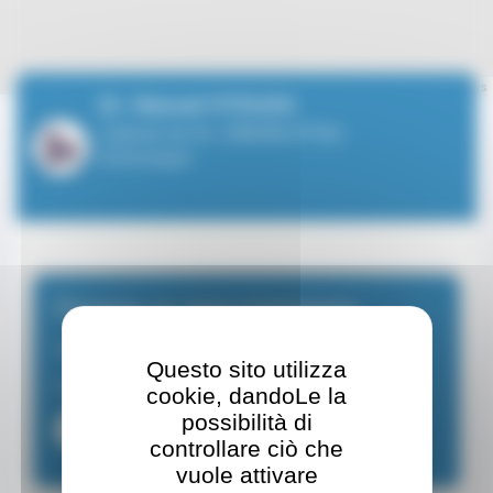
Leaflet
| ©
OpenStreetMap
contributors
Dr. Manuel FITOUSSI
Cabinet du Dr. DINONI-ATTALI
Dominique
Fissare un appuntamento
Medico chirurgo dentista
Questo sito utilizza
Dal Lunedì al Venerdì di 09:00 a 18:00
cookie, dandoLe la
possibilità di
+37792057809
controllare ciò che
vuole attivare