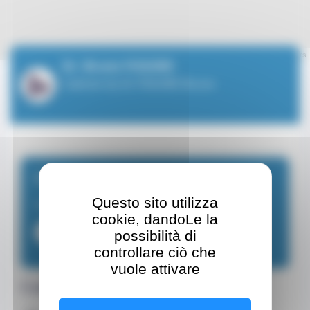
Leaflet
| ©
OpenStreetMap
contributors
Dr. Bruno FISSORE
Cabinet du Dr FISSORE Bruno
Fissare un appuntamento
Questo sito utilizza
Medico chirurgo dentista
cookie, dandoLe la
+37793256666
possibilità di
controllare ciò che
vuole attivare
Coordinate