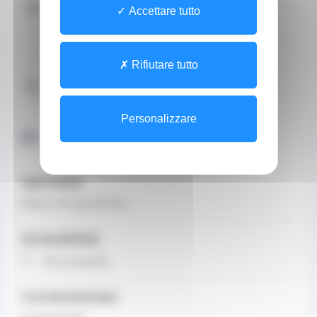
Indirizzo
Accettare tutto
Sito
3 Avenue Saint Michel
CEDEX 98000 Monaco
Rifiutare tutto
Contattaci telefonicamente
+37793256666 (Segreteria)
Personalizzare
Di
Specialità
Medico chirurgo dentista
Accessibilità
Non accessibile
Convenzionato