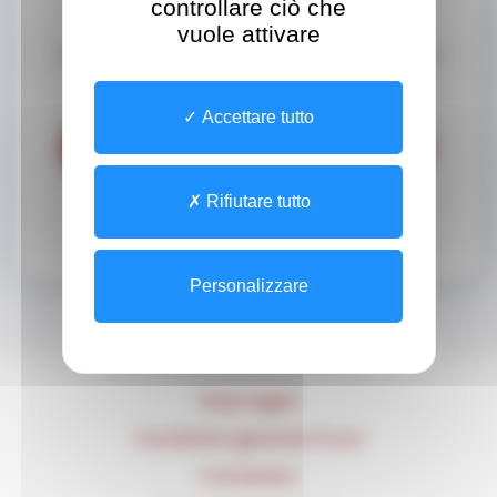
controllare ciò che
Effettuare il login con MConnect
vuole attivare
Usa la tua identità digitale attivata per semplificare
l'accesso a questo servizio.
Accettare tutto
Rifiutare tutto
Come attivare la mia identità digitale?
Personalizzare
Note legali
Condizioni generali d'uso
Contattaci