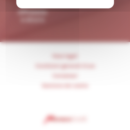
Affidabile
e sicuro
Note legali
Condizioni generali d'uso
Contattaci
Gestione dei cookie