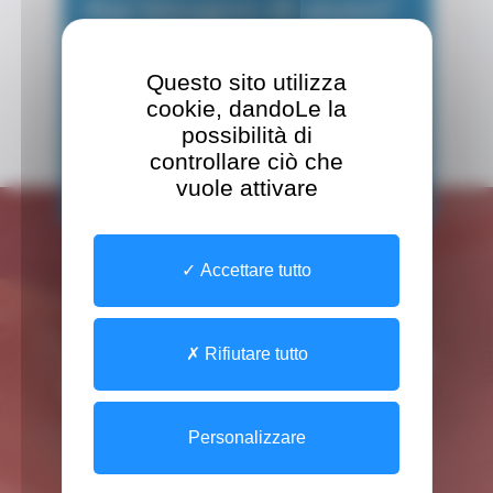
Hai bisogno di aiuto?
Trova un operatore sanitario, fissa un
appuntamento, gestisci il tuo
Questo sito utilizza
account, ecc.
cookie, dandoLe la
Tutte le risposte alle tue
possibilità di
domande in un click!
controllare ciò che
vuole attivare
Accettare tutto
Semplice
Accessible
Rifiutare tutto
e gratuito
24/24
Personalizzare