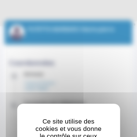
Leaflet
| ©
OpenStreetMap
contributors
PUTETTO-BARBARO Marie-pierre
Coordonnées
Adresse
1 Avenue Pasteur
CEDEX 98000
Contacter par téléphone
+37799995577
Ce site utilise des
Site internet
cookies et vous donne
le contrôle sur ceux
www.chpg.mc