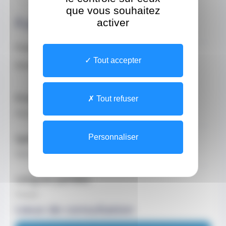
que vous souhaitez
À propos
activer
Praticien hospitalier du Centre Rainier III
Tout accepter
Ancien interne des hopitaux de Nice
Profession
Tout refuser
Médecin
Spécialisations
Personnaliser
Gériatre
Langues parlées
français
Lieux de consultation