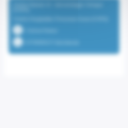
Centre Rainier III - Gérontologie Clinique
(CHPG)
Centre Hospitalier Princesse Grace (CHPG)
1 Avenue Pasteur
+37799995577 (Secrétariat)