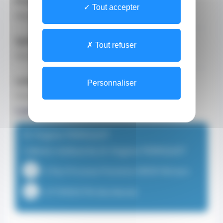
Profession
Tout accepter
Médecin
Spécialisations
Tout refuser
Généraliste en ville
Langues parlées
Personnaliser
français
Lieux de consultation
Dr Virginie PERRIQUET
Cabinet médical du Dr Virginie PERRIQUET
13 Rue Princesse Florestine 98000 Monaco
+37799903799 (Secrétariat)