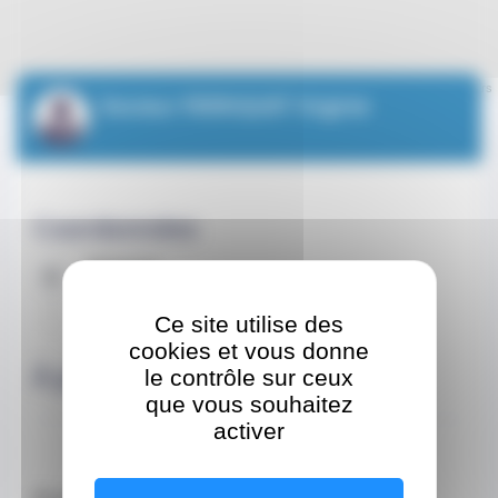
Leaflet
| ©
OpenStreetMap
contributors
Docteur PERRIQUET Virginie
Coordonnées
Adresse
13 Rue Princesse Florestine
Ce site utilise des
CEDEX 98000 Monaco
cookies et vous donne
À propos
le contrôle sur ceux
que vous souhaitez
activer