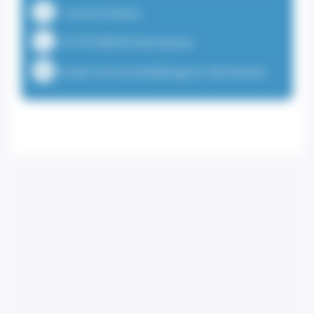
1 Avenue Pasteur
+37797989559 (Secrétariat)
contact.chirviscerale@chpg.mc (Secrétariat)