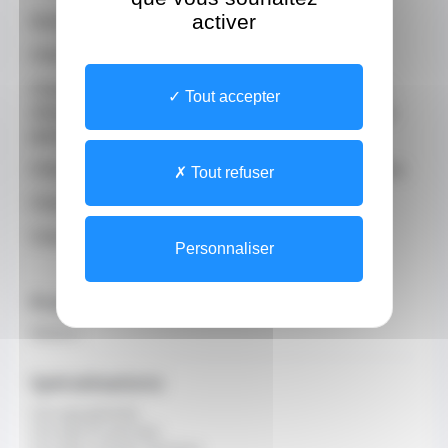
activer
Domaines d’expertises :
Chirurgie viscérale et digestive et hépatobiliaire
Chirurgie cancérologique digestive et abdominale :
Tout accepter
chirurgie colo-rectale, chirurgie hépatique, chirurgie
pancréatique, chirurgie oeso-gastrique.
Chirurgie de la paroi abdominale, hernie, éventration.
Tout refuser
Chirurgie proctologique.
Chirurgie mini-invasive et Robotique
Personnaliser
Profession
Médecin
Spécialisations
Chirurgie générale
Chirurgie du pancréas