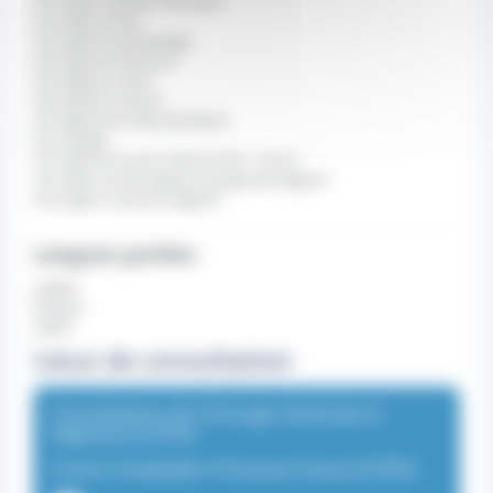
Chirurgie viscérale robotique
Chirurgie du foie
Chirurgie de l'œsophage
Chirurgie de l'estomac
Chirurgie du colon
Chirurgie du rectum
Chirurgie de la vésicule biliaire
Proctologie
Chirurgie de la paroi abdominale - hernie
Chirurgie cancérologique de l’appareil digestif
Chirurgien viscéral et digestif
Langues parlées
anglais
français
italien
Lieux de consultation
Consultations de Chirurgie Générale et
Digestive (CHPG)
Centre Hospitalier Princesse Grace (CHPG)