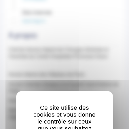
Site internet
www.chpg.mc
À propos
Chef de Service Adjoint de Chirurgie Générale et
Viscérale du Centre Hospitalier Princesse Grace
Ancien Interne des Hôpitaux de Paris
Ancien Chef de Clinique à la Faculté Saint Antoine de
Paris
Ancien Assistant des Hôpitaux de Paris
Ce site utilise des
Membre de la Société Française de Chirurgie
cookies et vous donne
Digestive (SFCD)
le contrôle sur ceux
que vous souhaitez