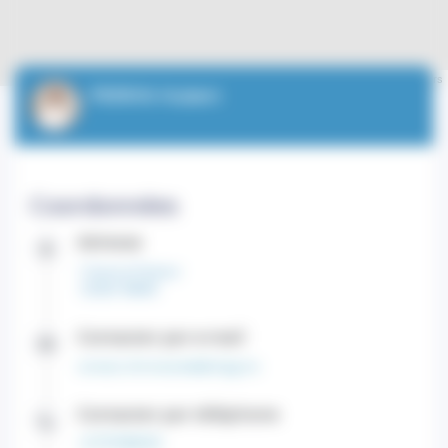
Leaflet
| ©
OpenStreetMap
contributors
PERRIN Hubert
Coordonnées
Adresse
1 Avenue Pasteur
CEDEX 98000
Contacter par e-mail
contact.chirviscerale@chpg.mc
Contacter par téléphone
+37797989559