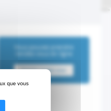
Leaflet
| ©
OpenStreetMap
contributors
Vous pouvez prendre
rendez-vous en ligne
Prendre rendez-vous
ceux que vous
Coordonnées
Adresse