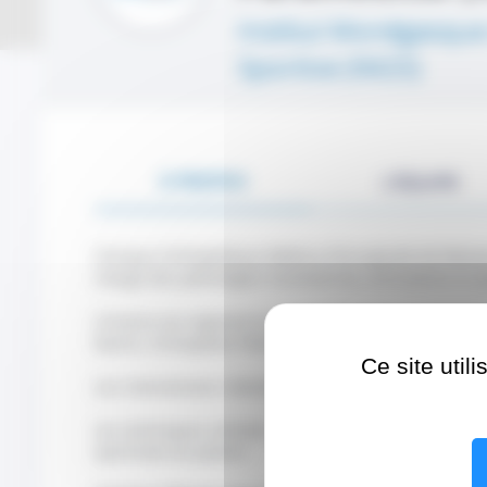
Institut Monégasque
Sportive (IM2S)
À PROPOS
L'ÉQUIPE
Clinique Orthopédique Médico-Chirurgicale de Monaco, 
charge des pathologies locomotrices, articulaires et s
L'Institut est organisé en pôles de surspécialités chi
Rachis, Orthopédie Pédiatrique) et médicales (traumat
Ce site util
Les interventions réalisées sont majoritairement ambu
Les techniques utilisées – arthroscopie/chirurgie mini
optimisée du patient.