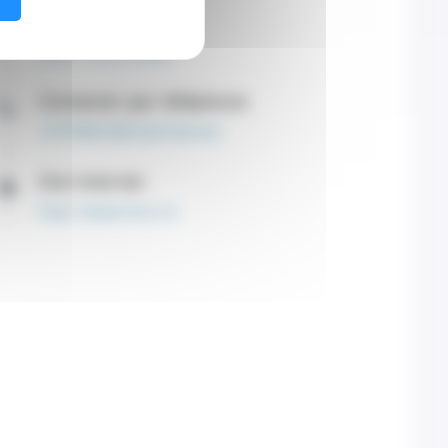
Secrétariat
11 Avenue d'Ostende
98000 CEDEX 98000
Contacter par téléphone
+37799991000 (Secrétariat)
Site internet
https://www.im2s.mc