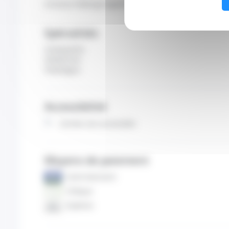
L’Institut héberge également une activité de chirurgi
Spécialités
Ostéopathe
Diététicien
Podologue
Accessibilité
Entrée non accessible
Moyens de paiement
Carte bancaire
Chèque
Espèces