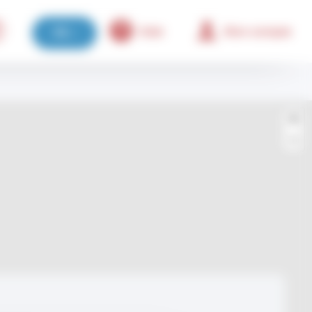
Aide
Mon compte
FR
+
−