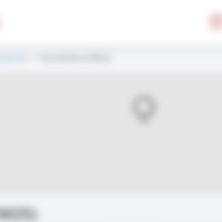
cherche
> Paramédical (IM2S)
IM2S)