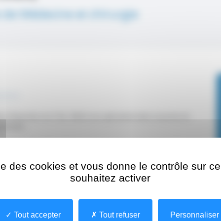
 de Médecine et chirurgie
financée à la T2A, l’IM2S est spécialisé dans la prise en
portives.
rurgicales (Pied/Cheville, Genou, Hanche, Epaule, Main/Poignet,
ologie d’urgence, traumatologie du sport, ostéopathie).
ise des cookies et vous donne le contrôle sur 
latoires.
souhaitez activer
-invasive et RAAC, s’inscrivent dans une prise en charge
Tout accepter
Tout refuser
Personnaliser