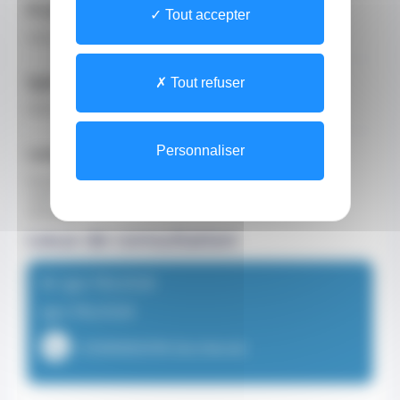
Profession
Tout accepter
Infirmier
Spécialisations
Tout refuser
Infirmier libéral
Langues parlées
Personnaliser
français
russe
ukrainien
Lieux de consultation
M. Igor PALIOUK
Igor PALIOUK
+33680866098 (Secrétariat)