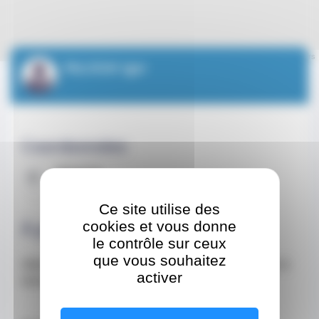
Leaflet
| ©
OpenStreetMap
contributors
PALIOUK Igor
Coordonnées
Adresse
CEDEX 98000 Monaco
Ce site utilise des
cookies et vous donne
À propos
le contrôle sur ceux
que vous souhaitez
Attention ! Pas de cabinet, consultation uniquement à
activer
domicile