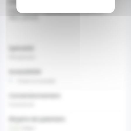
Diplômes
:
Certificat de Capacité en Orthophonie
-
Nice (2010)
Spécialité
Orthophoniste
Accessibilité
Entrée non accessible
Conventionnement
Conventionné
Moyens de paiement
Chèque