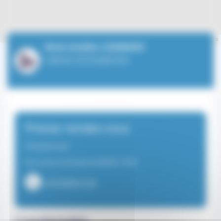
Leaflet
| ©
OpenStreetMap
contributors
Mme Amélie LOMBARD
Cabinet d'orthophonie
Prenez rendez-vous
Orthophoniste
Du Lundi au Vendredi de 08:00 à 19:00
+37793501139
Coordonnées