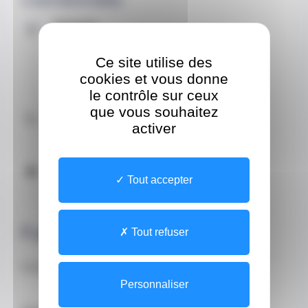
Adresse
Site
Le Spring Palace
Ce site utilise des
2 Boulevard de France
cookies et vous donne
CEDEX 98000 Monaco
le contrôle sur ceux
que vous souhaitez
Contacter par téléphone
activer
+37793501139 (Secrétariat)
Horaires
Tout accepter
Horaires téléphonique
Du Lundi au Vendredi de 08:00 à 19:00
À propos
Tout refuser
Consultations du lundi au vendredi.
Personnaliser